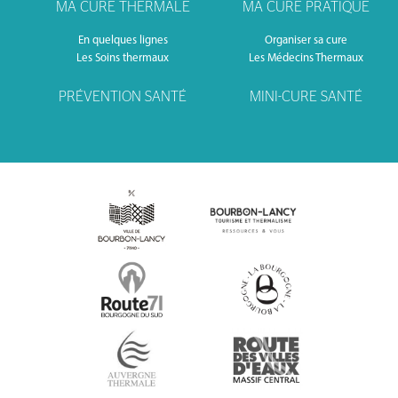
MA CURE THERMALE
MA CURE PRATIQUE
En quelques lignes
Organiser sa cure
Les Soins thermaux
Les Médecins Thermaux
PRÉVENTION SANTÉ
MINI-CURE SANTÉ