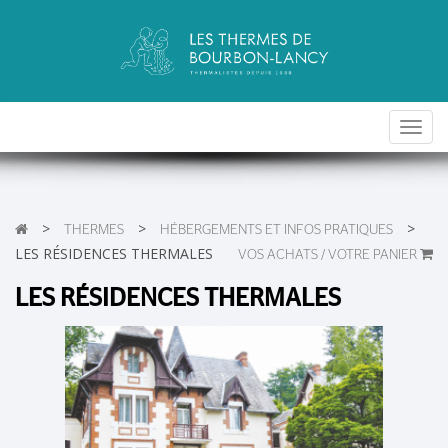
Toggl
navig
>
>
>
THERMES
HÉBERGEMENTS ET INFOS PRATIQUES
LES RÉSIDENCES THERMALES
VOS ACHATS / VOTRE PANIER
LES RÉSIDENCES THERMALES