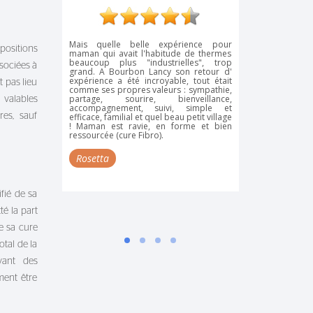
Mais quelle belle expérience pour
Très satisfaite
positions
maman qui avait l'habitude de thermes
première. Stati
beaucoup plus "industrielles", trop
accueil chaleur
ssociées à
grand. A Bourbon Lancy son retour d'
très sympathiq
expérience a été incroyable, tout était
souriant, le po
 pas lieu
comme ses propres valeurs : sympathie,
à dire sur le l
partage, sourire, bienveillance,
était très prop
t valables
accompagnement, suivi, simple et
j'en ressens dé
efficace, familial et quel beau petit village
bienfaits,l'org
res, sauf
! Maman est ravie, en forme et bien
du bonheur, je
ressourcée (cure Fibro).
assurément, j'ai
Rosetta
Lescuristes.f
fié de sa
é la part
de sa cure
tal de la
vant des
ment être