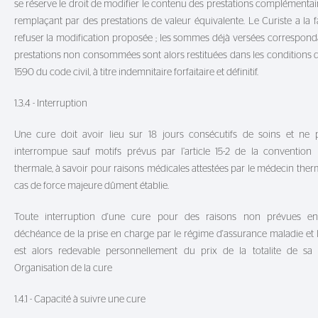
se réserve le droit de modifier le contenu des prestations complémentair
remplaçant par des prestations de valeur équivalente. Le Curiste a la f
refuser la modification proposée ; les sommes déjà versées correspond
prestations non consommées sont alors restituées dans les conditions de 
1590 du code civil, à titre indemnitaire forfaitaire et définitif.
1.3.4 - Interruption
Une cure doit avoir lieu sur 18 jours consécutifs de soins et ne 
interrompue sauf motifs prévus par l’article 15-2 de la convention 
thermale, à savoir pour raisons médicales attestées par le médecin ther
cas de force majeure dûment établie.
Toute interruption d'une cure pour des raisons non prévues ent
déchéance de la prise en charge par le régime d'assurance maladie et l
est alors redevable personnellement du prix de la totalite de sa c
Organisation de la cure
1.4.1 - Capacité à suivre une cure