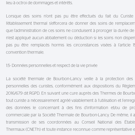
lieu à octroi de dommages et intérêts.
Lorsque des soins n’ont pas pu être effectués du fait du Curiste (re
l’établissement thermal s’efforcera de donner des soins de remplace
que l’administration de ces soins ne conduisent à proroger la durée de l
n’est appliqué aucun abbatement ou déduction si les soins non dispen
pas pu être remplacés hormis les circonstances visées à l’article 1
convention thermale.
1.5- Données personnelles et respect de la vie privée
La société thermale de Bourbon-Lancy veille à la protection des
personnelles des curistes, conformément aux dispositions du Règle
2016/679 dit RGPD. En suivant une cure auprès des Thermes de Bourb
tout curiste a nécessairement agréé valablement à l'utilisation et l'enre
des données le concernant à des fins d'information et/ou de pro
commerciale par la Société Thermale de Bourbon-Lancy. De même, il a
transmission de ses coordonnées au Conseil National des Établi
Thermaux (CNETh) et toute instance reconnue comme représentative 