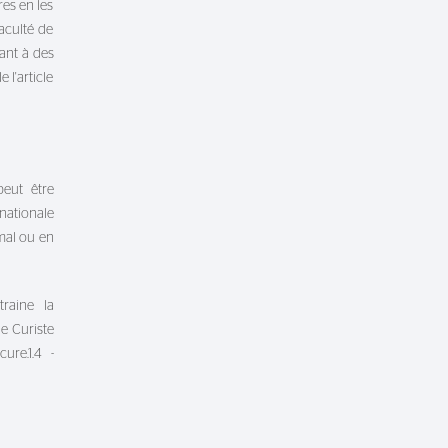
es en les
aculté de
ant à des
l'article
peut être
nationale
mal ou en
raine la
e Curiste
ure.1.4 -