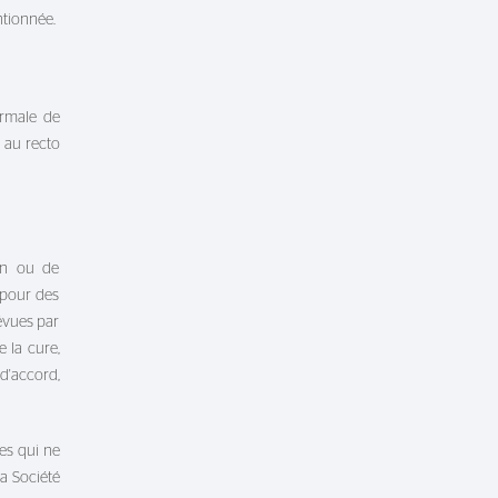
ntionnée.
ermale de
e au recto
on ou de
 pour des
évues par
 la cure,
'accord,
es qui ne
a Société