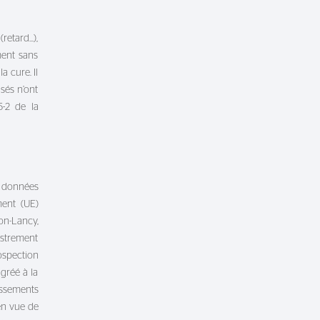
tard...),
ment sans
a cure. Il
sés n’ont
5-2 de la
 données
ment (UE)
on-Lancy,
gistrement
spection
gréé à la
ssements
en vue de