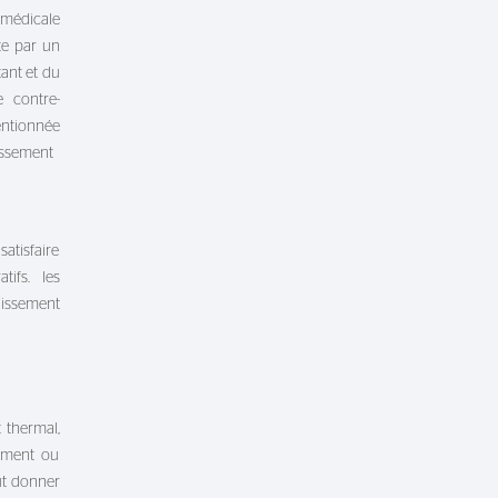
 médicale
te par un
tant et du
 contre-
entionnée
lissement
satisfaire
ifs. les
lissement
 thermal,
cement ou
ut donner