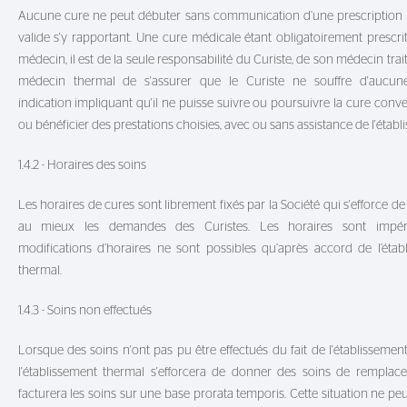
Aucune cure ne peut débuter sans communication d’une prescription
valide s'y rapportant. Une cure médicale étant obligatoirement prescri
médecin, il est de la seule responsabilité du Curiste, de son médecin trai
médecin thermal de s'assurer que le Curiste ne souffre d'aucune
indication impliquant qu'il ne puisse suivre ou poursuivre la cure conv
ou bénéficier des prestations choisies, avec ou sans assistance de l'étab
1.4.2 - Horaires des soins
Les horaires de cures sont librement fixés par la Société qui s'efforce de 
au mieux les demandes des Curistes. Les horaires sont impérat
modifications d’horaires ne sont possibles qu’après accord de l’étab
thermal.
1.4.3 - Soins non effectués
Lorsque des soins n'ont pas pu être effectués du fait de l'établissement
l'établissement thermal s'efforcera de donner des soins de rempla
facturera les soins sur une base prorata temporis. Cette situation ne pe