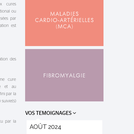
ux cures
tional ou
isées par
ation est
ation des
une cure
té et au
ini par la
 suivie(s)
VOS TEMOIGNAGES
u par la
AOÛT 2024
TRÈS SA