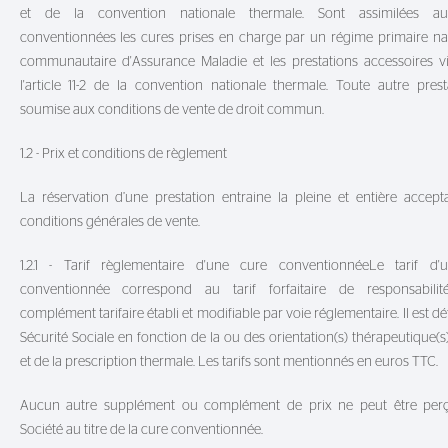
et de la convention nationale thermale. Sont assimilées a
conventionnées les cures prises en charge par un régime primaire na
communautaire d'Assurance Maladie et les prestations accessoires v
l'article 11-2 de la convention nationale thermale. Toute autre prest
soumise aux conditions de vente de droit commun.
1.2 - Prix et conditions de règlement
La réservation d’une prestation entraine la pleine et entière accept
conditions générales de vente.
1.2.1 - Tarif règlementaire d'une cure conventionnéeLe tarif d'
conventionnée correspond au tarif forfaitaire de responsabili
complément tarifaire établi et modifiable par voie réglementaire. Il est déf
Sécurité Sociale en fonction de la ou des orientation(s) thérapeutique(s)
et de la prescription thermale. Les tarifs sont mentionnés en euros TTC.
Aucun autre supplément ou complément de prix ne peut être perç
Société au titre de la cure conventionnée.