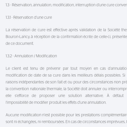
1.3 - Réservation, annulation, modification, interruption d’une cure conve
1.3.1 - Réservation d'une cure
La réservation de cure est effective après validation de la Société th
Bouron-Lancy, à réception de la confirmation écrite de celle-ci, présent
de ce document.
1.3.2 - Annulation / Modification
Le client est tenu de prévenir par tout moyen en cas d’annulati
modification de date de sa cure dans les meilleurs délais possibles. Si
raisons indépendantes de son fait et ou pour des circonstances non pr
la convention nationale thermale, la Société doit annuler ou interrompre
elle s'efforce de proposer une solution alternative. À défaut d
l'impossibilité de modifier produit les effets d'une annulation.
Aucune modification n'est possible pour les prestations complémentair
sont ni échangées, ni remboursées. En cas de circonstances imprévues, l