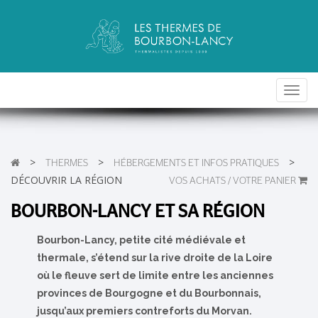
Toggl
navig
>
>
>
THERMES
HÉBERGEMENTS ET INFOS PRATIQUES
DÉCOUVRIR LA RÉGION
VOS ACHATS / VOTRE PANIER
BOURBON-LANCY ET SA RÉGION
Bourbon-Lancy, petite cité médiévale et
thermale, s’étend sur la rive droite de la Loire
où le fleuve sert de limite entre les anciennes
provinces de Bourgogne et du Bourbonnais,
jusqu’aux premiers contreforts du Morvan.