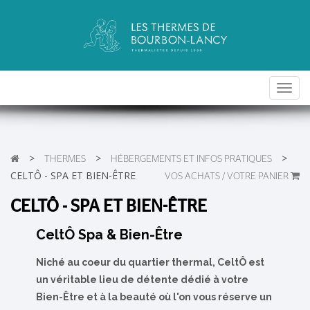
Toggl
navig
>
>
>
THERMES
HÉBERGEMENTS ET INFOS PRATIQUES
CELTÔ - SPA ET BIEN-ÊTRE
VOS ACHATS / VOTRE PANIER
CELTÔ - SPA ET BIEN-ÊTRE
CeltÔ Spa & Bien-Être
Niché au coeur du quartier thermal, CeltÔ est
un véritable lieu de détente dédié à votre
Bien-Être et
à la beauté où l'on vous réserve un