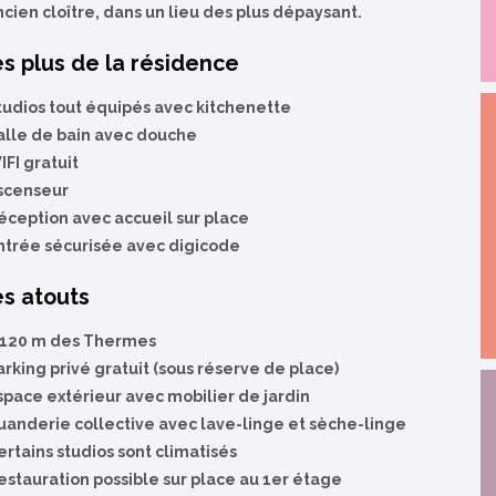
ncien cloître, dans un lieu des plus dépaysant.
s plus de la résidence
Studios tout équipés avec kitchenette
alle de bain avec douche
IFI gratuit
scenseur
éception avec accueil sur place
ntrée sécurisée avec digicode
s atouts
À 120 m des Thermes
arking privé gratuit (sous réserve de place)
space extérieur avec mobilier de jardin
uanderie collective avec lave-linge et sèche-linge
ertains studios sont climatisés
estauration possible sur place au 1er étage