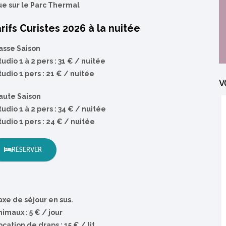
ue sur le Parc Thermal
rifs Curistes 2026 à la nuitée
asse Saison
tudio 1 à 2 pers : 31 € / nuitée
tudio 1 pers : 21 € / nuitée
V
aute Saison
AOÛT 2024
tudio 1 à 2 pers : 34 € / nuitée
tudio 1 pers : 24 € / nuitée
Mais quelle belle expérience pour maman qui avait
RÉSERVER
l'habitude de thermes beaucoup plus "industrielles", trop
grand. A Bourbon Lancy son retour d' expérience a été
incroyable, tout était comme ses propres valeurs :
sympathie, partage, sourire, bienveillance,
accompagnement, suivi, simple et efficace, familial et quel
beau petit village ! Maman est ravie, en forme et bien
ressourcée (cure Fibro).
axe de séjour en sus.
Rosetta
nimaux : 5 € / jour
ocation de draps : 15 € / lit