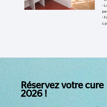
•
L
pe
•
F
1 p
Réservez votre cure
2026 !