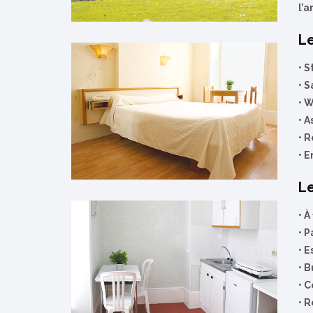
l’a
Le
• 
•
S
•
W
•
A
•
R
•
E
Le
• 
•
P
•
E
•
B
•
C
•
R