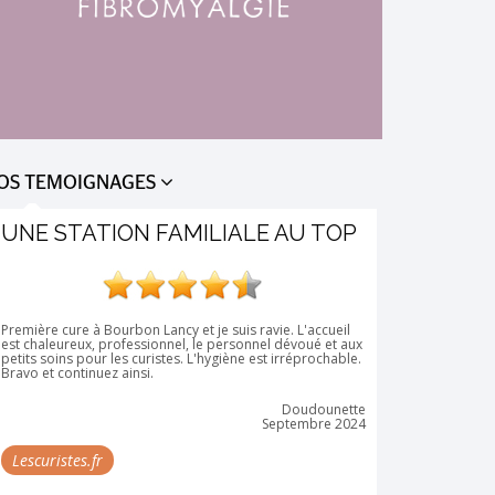
OS TEMOIGNAGES
UNE STATION FAMILIALE AU TOP
TRÈS SA
Première cure à Bourbon Lancy et je suis ravie. L'accueil
Très satisfaite
est chaleureux, professionnel, le personnel dévoué et aux
thermale très fa
petits soins pour les curistes. L'hygiène est irréprochable.
personnel est 
Bravo et continuez ainsi.
souriant, le pot
logement au Cas
bénéfiques, j'e
Doudounette
super, bref que
Septembre 2024
assurément, j'ai
Lescuristes.fr