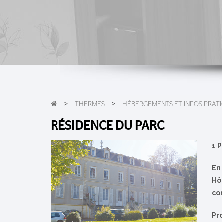
>
>
THERMES
HÉBERGEMENTS ET INFOS PRAT
RÉSIDENCE DU PARC
1 
En
Hô
co
Pr