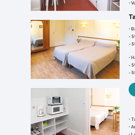
•
V
Ta
•
B
- S
- S
•
H
- S
- S
• T
• A
•
L