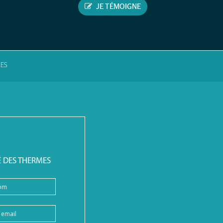
JE TÉMOIGNE
ES
É DES THERMES