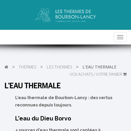
Toggl
navig
>
>
>
L'EAU THERMALE
THERMES
LES THERMES
VOS ACHATS / VOTRE PANIER
L'EAU THERMALE
L’eau thermale de Bourbon-Lancy : des vertus
reconnues depuis toujours.
L'eau du Dieu Borvo
4 sources d'eau thermale sont captées à