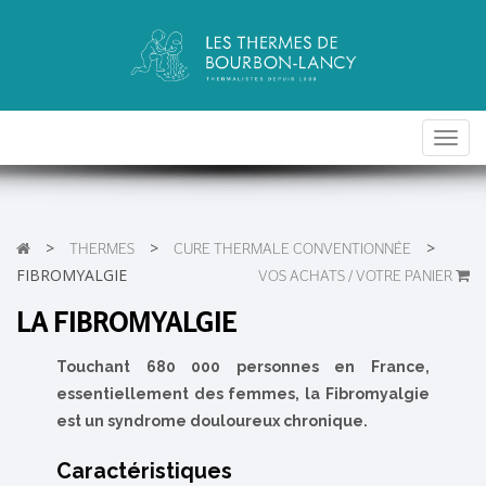
Toggl
navig
>
>
>
THERMES
CURE THERMALE CONVENTIONNÉE
FIBROMYALGIE
VOS ACHATS / VOTRE PANIER
LA FIBROMYALGIE
Touchant 680 000 personnes en France,
essentiellement des femmes, la Fibromyalgie
est un syndrome douloureux chronique.
Caractéristiques