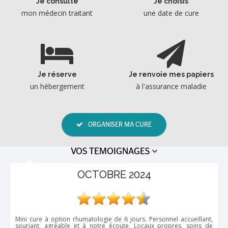
Je consulte
Je choisis
mon médecin traitant
une date de cure
Je réserve
Je renvoie mes papiers
un hébergement
à l'assurance maladie
ORGANISER MA CURE
VOS TEMOIGNAGES
24
TRÈS SATISFAITE
 Personnel accueillant,
Très satisfaite de ma cure thermale, la première. 
caux propres, soins de
très familiale, accueil chaleureux, tout le personne