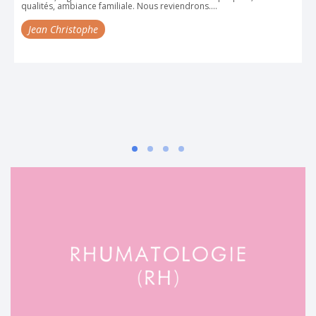
s....
sympathique, sérieux, compétent et souriant, le po
sympa, rien à dire sur le logement au Castelet qui 
les soins bénéfiques, j'en ressens déjà les bienfait
super, bref que du bonheur, je reviens en 2025 as
d'ailleurs déjà réservé.
Lescuristes.fr