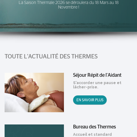
La Saison Thermale 2026 se déroulera du 18 Mars au 18
Novembre !
TOUTE L'ACTUALITÉ DES THERMES
Séjour Répit de l'Aidant
S'accorder une pause et
lâcher-prise.
EN SAVOIR PLUS
Bureau des Thermes
Accueil et standard