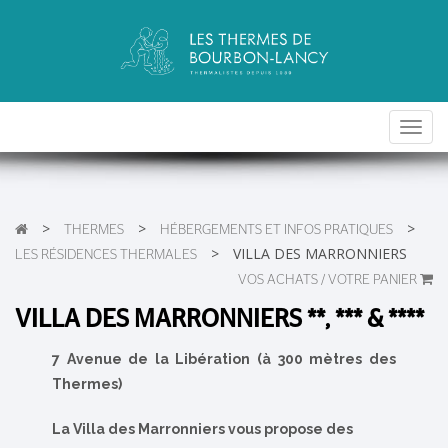
Toggl
navig
>
>
>
THERMES
HÉBERGEMENTS ET INFOS PRATIQUES
>
VILLA DES MARRONNIERS
LES RÉSIDENCES THERMALES
VOS ACHATS / VOTRE PANIER
VILLA DES MARRONNIERS **, *** & ****
7 Avenue de la Libération (à 300 mètres des
Thermes)
La Villa des Marronniers vous propose des