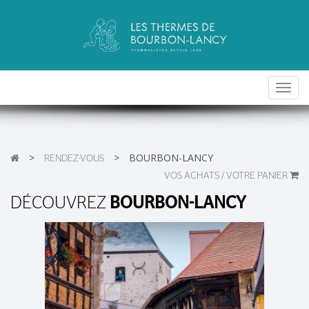
Toggl
navig
>
>
BOURBON-LANCY
RENDEZ-VOUS
VOS ACHATS / VOTRE PANIER
DÉCOUVREZ
BOURBON-LANCY