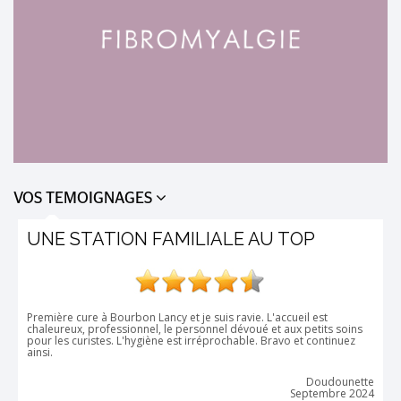
VOS TEMOIGNAGES
E AU TOP
AOÛT 2024
vie. L'accueil est
Mais quelle belle expérience pour maman qui
voué et aux petits soins
thermes beaucoup plus "industrielles", trop g
ble. Bravo et continuez
son retour d' expérience a été incroyable, 
propres valeurs : sympathie, partage, sour
accompagnement, suivi, simple et efficace, f
petit village ! Maman est ravie, en forme et 
Doudounette
Fibro).
Septembre 2024