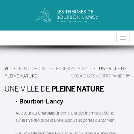
Toggl
navig
>
>
>
UNE VILLE DE
RENDEZ-VOUS
BOURBON-LANCY
PLEINE NATURE
VOS ACHATS / VOTRE PANIER
UNE VILLE DE
PLEINE NATURE
• Bourbon-Lancy
Au c
œ
ur du Charolais-Brionnais, la cité thermale s'étend
sur la rive droite de la Loire, jusqu'aux portes du Morvan.
Sur un vaste territoire, Bourbon-Lancy propose une offre