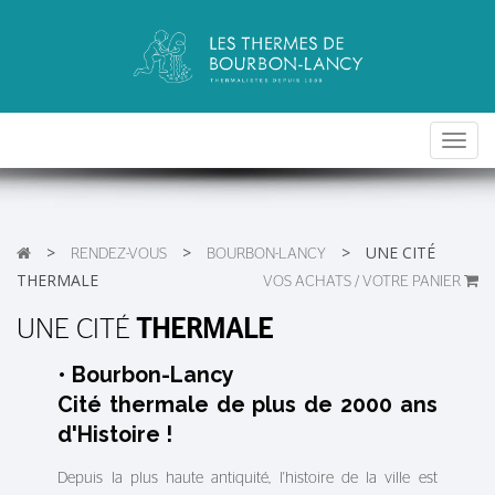
Toggl
navig
>
>
>
UNE CITÉ
RENDEZ-VOUS
BOURBON-LANCY
THERMALE
VOS ACHATS / VOTRE PANIER
UNE CITÉ
THERMALE
• Bourbon-Lancy
Cité thermale de plus de 2000 ans
d'Histoire !
Depuis la plus haute antiquité, l'histoire de la ville est