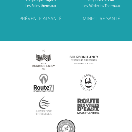
En quelques lignes
Organiser sa cure
Les Soins thermaux
Les Médecins Thermaux
PRÉVENTION SANTÉ
MINI-CURE SANTÉ