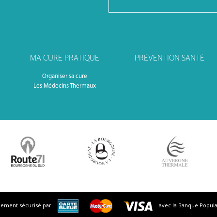
MA CURE PRATIQUE
PRÉVENTION SANTÉ
Organiser sa cure
Les Médecins Thermaux
iement sécurisé par
avec la Banque Popula