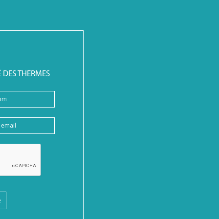
É DES THERMES
e