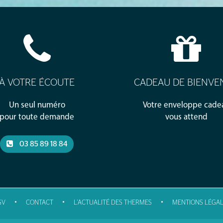
À VOTRE ÉCOUTE
CADEAU DE BIENVE
Un seul numéro
Votre enveloppe cade
pour toute demande
vous attend
03 85 89 18 84
•
•
•
GV
CONTACT
L'ACTUALITÉ DES THERMES
MENTIONS LÉGAL