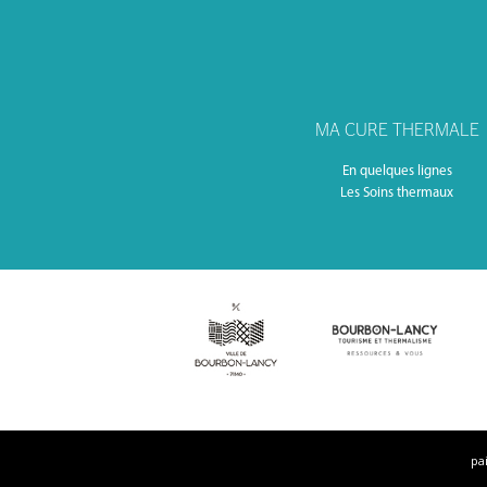
MA CURE THERMALE
En quelques lignes
Les Soins thermaux
pa