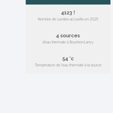
4418
!
Nombre de curistes accueillis en 2025
4
sources
d'eau thermale à Bourbon-Lancy
58
°c
Température de l'eau thermale à la source