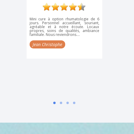
Mini cure à option rhumatologie de 6
Mais quelle 
jours. Personnel accueillant, souriant,
maman qui ava
agréable et à notre écoute. Locaux
beaucoup plu
propres, soins de qualités, ambiance
grand. A Bour
familiale. Nous reviendrons....
expérience a é
comme ses prop
partage, so
Jean Christophe
accompagnem
efficace, famili
! Maman est 
ressourcée (cur
Rosetta