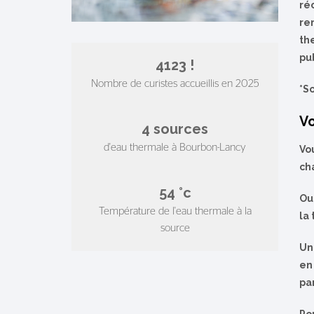
ré
re
th
pu
4418
!
Nombre de curistes accueillis en 2025
*S
Vo
4
sources
d'eau thermale à Bourbon-Lancy
Vo
ch
58
°c
Ou
Température de l'eau thermale à la
la
source
Un
en 
pa