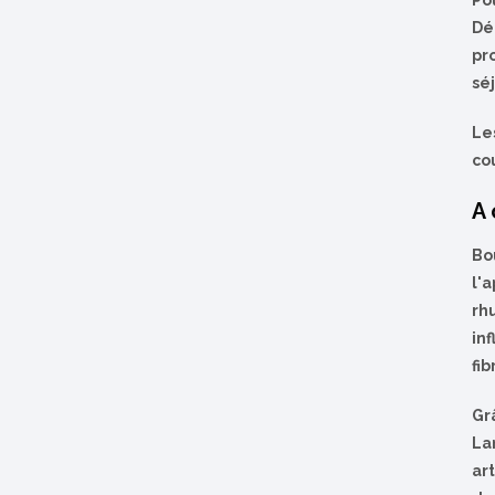
Po
Dé
pr
séj
Le
co
A 
Bo
l'a
rh
in
fi
Gr
La
art