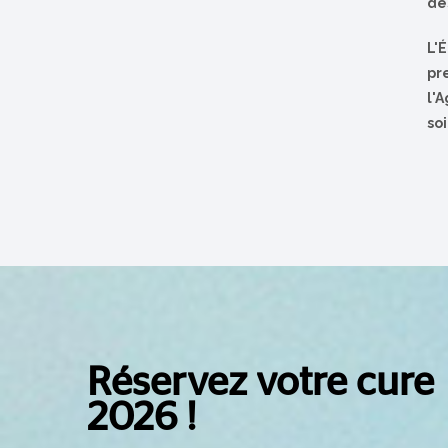
de
L'
pr
l'
so
Réservez votre cure
2026 !