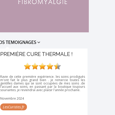
OS TEMOIGNAGES
PREMIÈRE CURE THERMALE !
AOÛT 20
Ravie de cette première expérience. les soins prodigués
Mais quelle 
m'ont fait le plus grand bien . je remercie toutes les
l'habitude de t
gentilles dames qui se sont occupées de mes soins .de
grand. A Bour
l'accueil aux soins, en passant par la boutique toujours
incroyable, t
souriantes. je reviendrai avec plaisir l'année prochaine.
sympathie, 
accompagnement,
beau petit vil
Novembre 2024
ressourcée (cur
LesCuristes.fr
Rosetta