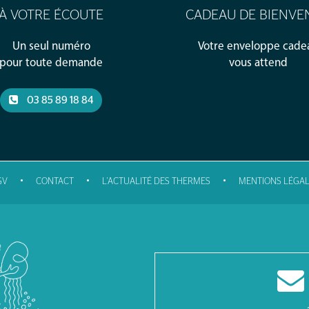
À VOTRE ÉCOUTE
CADEAU DE BIENVE
Un seul numéro
Votre enveloppe cade
pour toute demande
vous attend
03 85 89 18 84
•
•
•
GV
CONTACT
L'ACTUALITÉ DES THERMES
MENTIONS LÉGAL