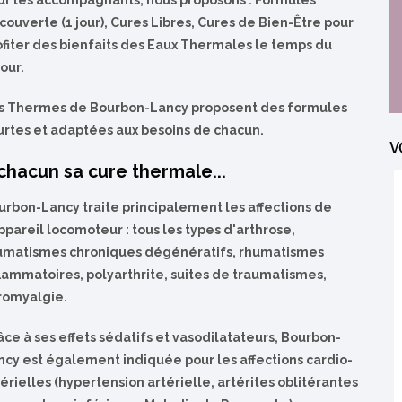
ur les accompagnants, nous proposons : Formules
couverte (1 jour), Cures Libres, Cures de Bien-Être pour
ofiter des bienfaits des Eaux Thermales le temps du
our.
s Thermes de Bourbon-Lancy proposent des formules
urtes et adaptées aux besoins de chacun.
V
chacun sa cure thermale...
urbon-Lancy traite principalement les affections de
ppareil locomoteur : tous les types d'arthrose,
umatismes chroniques dégénératifs, rhumatismes
flammatoires, polyarthrite, suites de traumatismes,
bromyalgie.
âce à ses effets sédatifs et vasodilatateurs, Bourbon-
ncy est également indiquée pour les affections cardio-
érielles (hypertension artérielle, artérites oblitérantes