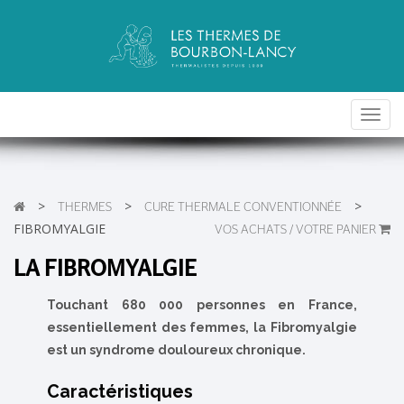
Toggl
navig
>
>
>
THERMES
CURE THERMALE CONVENTIONNÉE
FIBROMYALGIE
VOS ACHATS / VOTRE PANIER
LA FIBROMYALGIE
Touchant 680 000 personnes en France,
essentiellement des femmes, la Fibromyalgie
est un syndrome douloureux chronique.
Caractéristiques