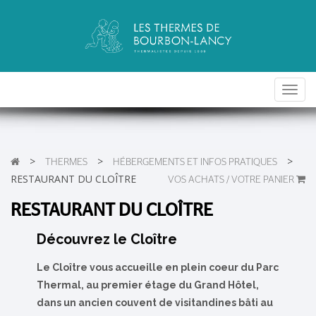
Toggl
navig
>
>
>
THERMES
HÉBERGEMENTS ET INFOS PRATIQUES
RESTAURANT DU CLOÎTRE
VOS ACHATS / VOTRE PANIER
RESTAURANT DU CLOÎTRE
Découvrez le Cloître
Le Cloître vous accueille en plein coeur du Parc
Thermal, au premier étage du Grand Hôtel,
dans un ancien couvent de visitandines bâti au