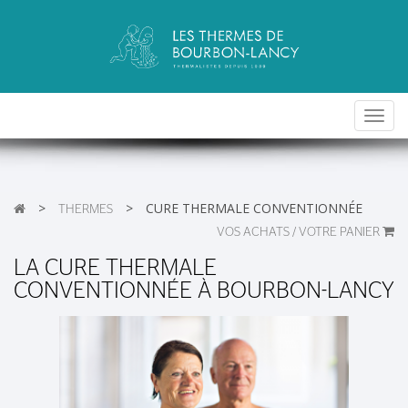
Toggl
navig
>
>
CURE THERMALE CONVENTIONNÉE
THERMES
VOS ACHATS / VOTRE PANIER
LA CURE THERMALE
CONVENTIONNÉE À BOURBON-LANCY